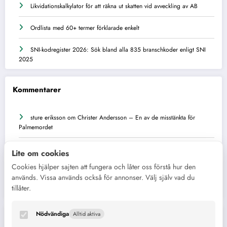
Likvidationskalkylator för att räkna ut skatten vid avveckling av AB
Ordlista med 60+ termer förklarade enkelt
SNI-kodregister 2026: Sök bland alla 835 branschkoder enligt SNI
2025
Kommentarer
sture eriksson
om
Christer Andersson – En av de misstänkta för
Palmemordet
Leif
om
Christer Andersson – En av de misstänkta för Palmemordet
Lite om cookies
Cookies hjälper sajten att fungera och låter oss förstå hur den
Mikael
om
Jan Blomgren – från kärnfysik till opinionsbildning om
används. Vissa används också för annonser. Välj själv vad du
Sveriges energiframtid
tillåter.
Nödvändiga
Alltid aktiva
Kategorier