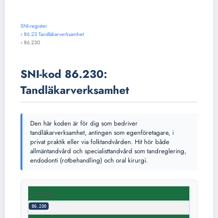
SNI-register
›
86.23 Tandläkarverksamhet
›
86.230
SNI-kod 86.230:
Tandläkarverksamhet
Den här koden är för dig som bedriver
tandläkarverksamhet, antingen som egenföretagare, i
privat praktik eller via folktandvården. Hit hör både
allmäntandvård och specialisttandvård som tandreglering,
endodonti (rotbehandling) och oral kirurgi.
SNI-kod
86.230