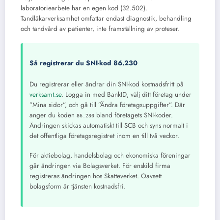
laboratoriearbete har en egen kod (32.502).
Tandläkarverksamhet omfattar endast diagnostik, behandling
och tandvård av patienter, inte framställning av proteser.
Så registrerar du SNI-kod 86.230
Du registrerar eller ändrar din SNI-kod kostnadsfritt på
verksamt.se
. Logga in med BankID, välj ditt företag under
”Mina sidor”, och gå till ”Ändra företagsuppgifter”. Där
anger du koden
bland företagets SNI-koder.
86.230
Ändringen skickas automatiskt till SCB och syns normalt i
det offentliga företagsregistret inom en till två veckor.
För aktiebolag, handelsbolag och ekonomiska föreningar
går ändringen via Bolagsverket. För enskild firma
registreras ändringen hos Skatteverket. Oavsett
bolagsform är tjänsten kostnadsfri.