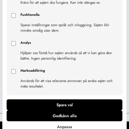
Krävs för att sajten ska fungera. Kan inte stängas av.
Besöksnäring
Funktionella
Ekonomi
Sparar inställningar som språk och inloggning. Sajten blir
mindre smidig utan dem.
Företag
Analys
Företagande
Hjälper oss förstå hur sajten används så att vi kan göra den
bättre. Ingen personlig identifiering.
Företagsutveckling
Marknadsföring
Näringsliv
Används för att visa relevanta annonser på andra sajter och
Övrigt
mäta resultatet.
Personer
Spara val
Godkänn alla
Anpassa
Copyright Näringslivsbolaget
Om
Vårt uppdrag
Integritetspolicy