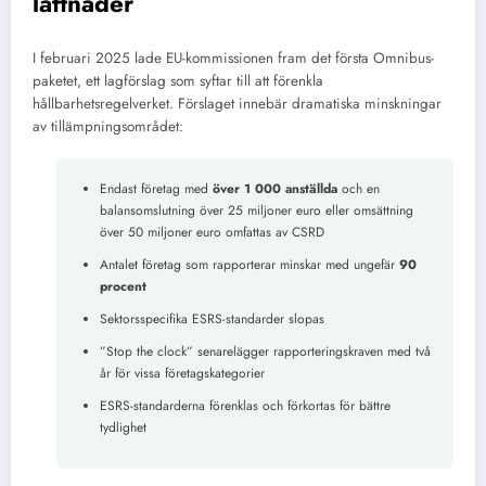
lättnader
I februari 2025 lade EU-kommissionen fram det första Omnibus-
paketet, ett lagförslag som syftar till att förenkla
hållbarhetsregelverket. Förslaget innebär dramatiska minskningar
av tillämpningsområdet:
Endast företag med
över 1 000 anställda
och en
balansomslutning över 25 miljoner euro eller omsättning
över 50 miljoner euro omfattas av CSRD
Antalet företag som rapporterar minskar med ungefär
90
procent
Sektorsspecifika ESRS-standarder slopas
”Stop the clock” senarelägger rapporteringskraven med två
år för vissa företagskategorier
ESRS-standarderna förenklas och förkortas för bättre
tydlighet