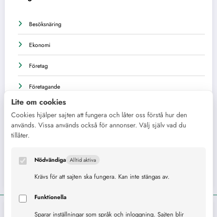
Besöksnäring
Ekonomi
Företag
Företagande
Lite om cookies
Företagsutveckling
Cookies hjälper sajten att fungera och låter oss förstå hur den
används. Vissa används också för annonser. Välj själv vad du
Näringsliv
tillåter.
Övrigt
Nödvändiga
Alltid aktiva
Personer
Krävs för att sajten ska fungera. Kan inte stängas av.
Funktionella
Sparar inställningar som språk och inloggning. Sajten blir