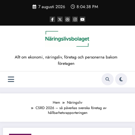
Hoppa
7 augusti 2026
8:04:38 PM
till
innehåll
Allt om ekonomi, näringsliv, företag och personerna bakom
företagen
Hem
Näringsliv
CSRD 2026 – så påverkas svenska företag av
hållbarhetsrapporteringen