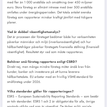
med fler än 1 000 anställda och omsättning över 450 miljoner
euro. Stora företag av allmänt intresse med över 500 anställda
omfattas under övergångsperioden. Det totala antalet svenska
företag som rapporterar minskar kraftigt jämfört med tidigare
planer.
Vad är dubbel väsentlighetsanalys?
Det är processen där företaget bedömer både hur verksamheten
påverkar människor och miljö (inverkansväsentlighet) och hur
hållbarhetsfrågor påverkar företagets finansiella ställning (finansiell
väsentlighet). Resultatet styr vad som måste rapporteras.
Behöver små företag rapportera enligt CSRD?
Direkt nej, men många mindre företag möter ändå krav från
kunder, banker och investerare på att kunna leverera
hållbarhetsdata. EU arbetar med en frivillig VSME-standard för
småföretag under 2026.
Vilka standarder gäller för rapporteringen?
ESRS – European Sustainability Reporting Standards – som består
av tolv standarder. ESRS 1 och 2 är obligatoriska för alla, övriga
används utifrån vad som är väsentligt. De täcker miljö, sociala