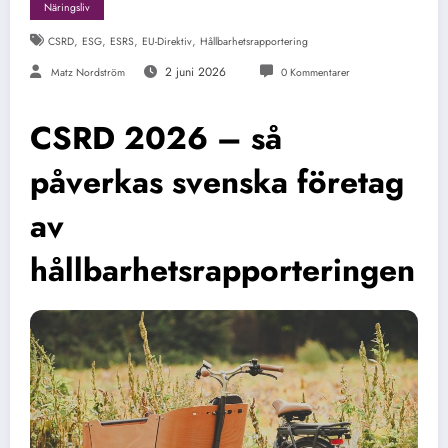
Näringsliv
,
,
,
,
CSRD
ESG
ESRS
EU-Direktiv
Hållbarhetsrapportering
2 juni 2026
Matz Nordström
0 Kommentarer
CSRD 2026 – så
påverkas svenska företag
av
hållbarhetsrapporteringen