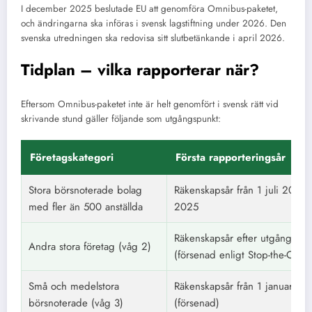
I december 2025 beslutade EU att genomföra Omnibus-paketet,
och ändringarna ska införas i svensk lagstiftning under 2026. Den
svenska utredningen ska redovisa sitt slutbetänkande i april 2026.
Tidplan – vilka rapporterar när?
Eftersom Omnibus-paketet inte är helt genomfört i svensk rätt vid
skrivande stund gäller följande som utgångspunkt:
Företagskategori
Första rapporteringsår
Stora börsnoterade bolag
Räkenskapsår från 1 juli 2024,
med fler än 500 anställda
2025
Räkenskapsår efter utgången 
Andra stora företag (våg 2)
(försenad enligt Stop-the-Clock
Små och medelstora
Räkenskapsår från 1 januari 2
börsnoterade (våg 3)
(försenad)