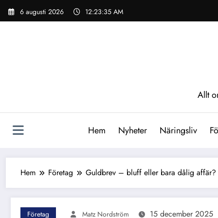
Hoppa
6 augusti 2026
12:23:36 AM
till
innehåll
Allt 
Hem
Nyheter
Näringsliv
Fö
Hem
Företag
Guldbrev – bluff eller bara dålig affär?
15 december 2025
Företag
Matz Nordström