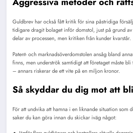
Aggressiva metoder och rätts
Guldbrev har också fått kritik för sina påstridiga f
tidigare dragit bolaget inför domstol, just på grund a
delar av processen, men kritiken från kunder kvarstår.
Patent- och marknadsöverdomstolen ansåg bland annat at
finns, men underströk samtidigt att företaget måste bli
– annars riskerar de ett vite på en miljon kronor.
Så skyddar du dig mot att bli
För att undvika att hamna i en liknande situation som d
saker du kan göra innan du skickar iväg något:
Jämför flera guldköpare och kontrollera aktuella dagspris