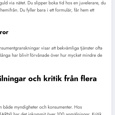
t guld via nätet. Du slipper boka tid hos en juvelerare, du
mifrån. Du fyller bara i ett formulär, får hem ett
ror
nsumentgranskningar visar att bekvämliga tjänster ofta
 Många har blivit förvånade över hur mycket mindre de
ingar och kritik från flera
rån både myndigheter och konsumenter. Hos
ARN) har det inkommit över 100 anmälningar. Kritik